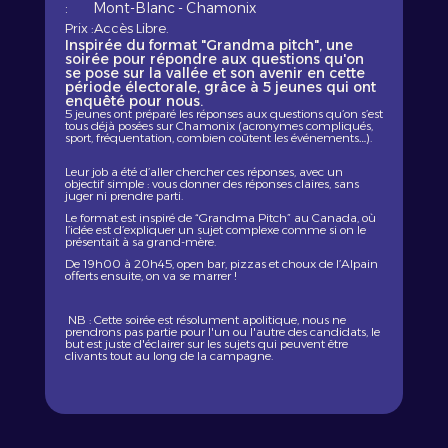
:
Mont-Blanc - Chamonix
Prix :
Accès Libre.
Inspirée du format "Grandma pitch", une
soirée pour répondre aux questions qu'on
se pose sur la vallée et son avenir en cette
période électorale, grâce à 5 jeunes qui ont
enquêté pour nous.
5 jeunes ont préparé les réponses aux questions qu’on s’est
tous déjà posées sur Chamonix (acronymes compliqués,
sport, fréquentation, combien coûtent les événements…).
Leur job a été d’aller chercher ces réponses, avec un
objectif simple : vous donner des réponses claires, sans
juger ni prendre parti.
Le format est inspiré de “Grandma Pitch” au Canada, où
l’idée est d’expliquer un sujet complexe comme si on le
présentait à sa grand-mère.
De 19h00 à 20h45, open bar, pizzas et choux de l’Alpain
offerts ensuite, on va se marrer !
NB : Cette soirée est résolument apolitique, nous ne
prendrons pas partie pour l'un ou l'autre des candidats, le
but est juste d'éclairer sur les sujets qui peuvent être
clivants tout au long de la campagne.