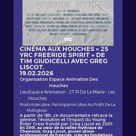
CINÉMA AUX HOUCHES « 25
YRC FREERIDE SPIRIT » DE
TIM GIUDICELLI AVEC GREG
LISCOT.
19.02.2026
Organisation
Espace Animation Des
:
Houches
Lieu
Espace Animation - 27 Pl De La Mairie - Les
:
Houches
Prix
Entrée Libre, Participation Libre Au Profit De La
:
Multiglisse.
A partir de 18h, ce documentaire retrace la
genèse, l'évolution et l'impact du Young
Rider Crew frondé par Greg Liscot en 2001.
En 2001, au cœur de la vallée mythique de
Chamonix, Greg Liscot, ancien skieur
professionnel de freeride, crée les fondations