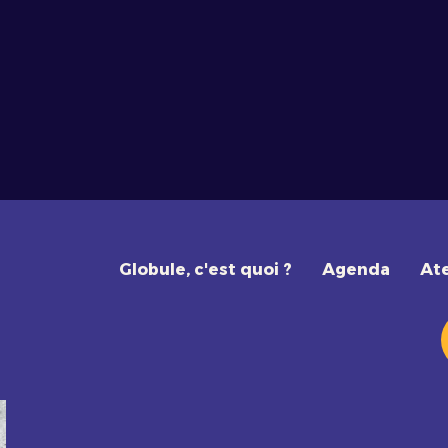
Globule, c'est quoi ?
Agenda
Ate