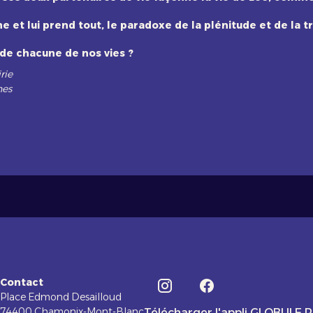
et lui prend tout, le paradoxe de la plénitude et de la tr
 de chacune de nos vies ?
rie
hes
Contact
Place Edmond Desailloud
74400 Chamonix-Mont-Blanc
Télécharger l'appli GLOBULE 