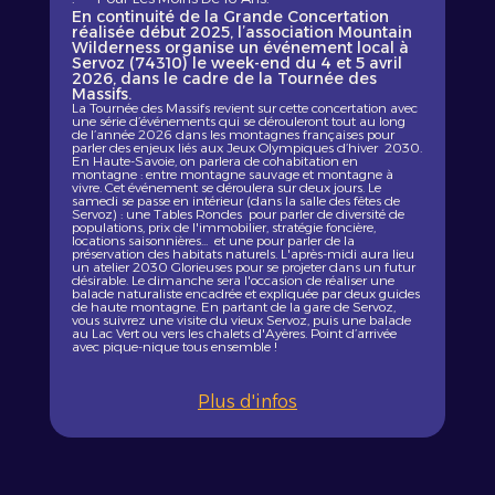
En continuité de la Grande Concertation
réalisée début 2025, l’association Mountain
Wilderness organise un événement local à
Servoz (74310) le week-end du 4 et 5 avril
2026, dans le cadre de la Tournée des
Massifs.
La Tournée des Massifs revient sur cette concertation avec
une série d’événements qui se dérouleront tout au long
de l’année 2026 dans les montagnes françaises pour
parler des enjeux liés aux Jeux Olympiques d’hiver 2030.
En Haute-Savoie, on parlera de cohabitation en
montagne : entre montagne sauvage et montagne à
vivre. Cet événement se déroulera sur deux jours. Le
samedi se passe en intérieur (dans la salle des fêtes de
Servoz) : une Tables Rondes pour parler de diversité de
populations, prix de l'immobilier, stratégie foncière,
locations saisonnières... et une pour parler de la
préservation des habitats naturels. L'après-midi aura lieu
un atelier 2030 Glorieuses pour se projeter dans un futur
désirable. Le dimanche sera l'occasion de réaliser une
balade naturaliste encadrée et expliquée par deux guides
de haute montagne. En partant de la gare de Servoz,
vous suivrez une visite du vieux Servoz, puis une balade
au Lac Vert ou vers les chalets d'Ayères. Point d’arrivée
avec pique-nique tous ensemble !
Plus d'infos