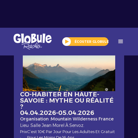
Tout l'agenda
ÉCOUTER GLOBULE
CO-HABITER EN HAUTE-
SAVOIE : MYTHE OU RÉALITÉ
?
04.04.2026
-
05.04.2026
Organisation :
Mountain Wilderness France
Lieu :
Salle Jean Morel À Servoz.
Prix
C’est 10€ Par Jour Pour Les Adultes Et Gratuit
:
Pour Les Moins De 16 Ans.