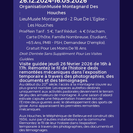
26.12.2024
-
16.05.2026
Organisation
Musée Montagnard Des
:
Houches
Lieu
Musée Montagnard - 2 Rue De L'Eglise -
:
Les Houches
Prix
Plein Tarif : 5 €, Tarif Réduit : 4 € (Viacham,
:
Carte D'hôte, Famille Nombreuse, Étudiant,
+65 Ans, PMR - PSH, Demandeur D'emploi).
Gratuit Pour Les Moins De 18 Ans.
Droit D'entrée Sans Supplément Pour Les Visites
Guidées.
Visite guidée jeudi 26 février 2026 de 16h à
17h. Remontez le fil de l'histoire deds
remontées mécaniques dans l’exposition
temporaire à travers des photographies, des
documents et des témoignages.
e
Au début du 20
siècle, l’accès à la montagne s’ouvre au
plus grand nombre. Les espaces autrefois destinés
uniquement aux activités pastorales deviennent le terrain
de jeu des amateurs de montagne. À une saison d’abord
estivale s’ajoute une fréquentation hivernale lors de
l’Entre-deux-guerres avec le développement des sports de
glisse. Ainsi apparaissent les premières remontées
mécaniques.
Aux Houches, le téléphérique de Bellevue est construit dès
1936, suivi par d’autres installations sur la commune.
Remontez le fil de leur histoire dans l’exposition
temporaire à travers des photographies, des documents et
des témoignages.