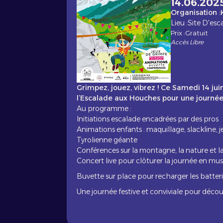
14.06.202
Organisation :
Lieu :
Site D'es
Prix :
Gratuit
Accès Libre
Grimpez, jouez, vibrez ! Ce Samedi 14 ju
l’Escalade aux Houches pour une journée g
Au programme :
Initiations escalade encadrées par des pros
Animations enfants : maquillage, slackline, je
Tyrolienne géante
Conférences sur la montagne, la nature et la
Concert live pour clôturer la journée en mu
Buvette sur place pour recharger les batter
Une journée festive et conviviale pour décou