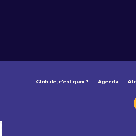
Globule, c'est quoi ?
Agenda
Ate