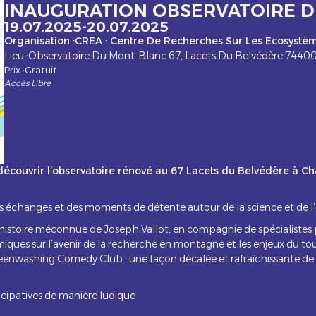
INAUGURATION OBSERVATOIRE 
19.07.2025
-
20.07.2025
Organisation :
CREA : Centre De Recherches Sur Les Ecosystèm
Lieu :
Observatoire Du Mont-Blanc 67, Lacets Du Belvédère 744
Prix :
Gratuit
Accès Libre
 découvrir l’observatoire rénové au 67 Lacets du Belvédère à Ch
s échanges et des moments de détente autour de la science et de l
’histoire méconnue de Joseph Vallot, en compagnie de spécialistes 
iques sur l’avenir de la recherche en montagne et les enjeux du to
eenwashing Comedy Club : une façon décalée et rafraîchissante de p
icipatives de manière ludique