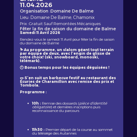
11.04.2026
Organisation :
Domaine De Balme
Lieu :
Domaine De Balme, Chamonix
Prix :
Gratuit Sauf Remontées Mécaniques
Fêter la fin de saison du domaine de Balme
Samedi 11 Avril 2026
Rendez-vous le samedi 11 Avril pour fêter la fin de saison
du domaine de Balme
⛷️ Au programme, un slalom géant tout terrain
par équipe de deux, avec l’engin de glisse de
votre choix! (ski, snowboard, monoski,
télémark).
🕛 Bonus temps pour les équipes déguisées !
🌭 S’en suit un barbecue festif au restaurant des
Écuries de Charamillon avec remise des prix et
Tombola.
Programme :
10h :
Remise des dossards (
pièce d'identité
obligatoire
) et dernières inscriptions puis
reconnaissance du parcours
11h30 :
Premier départ de la course au sommet
du télésiège des Autannes