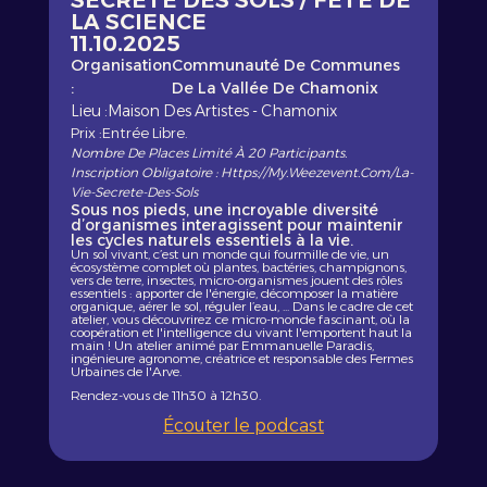
SECRÈTE DES SOLS / FETE DE
LA SCIENCE
11.10.2025
Organisation
Communauté De Communes
:
De La Vallée De Chamonix
Lieu :
Maison Des Artistes - Chamonix
Prix :
Entrée Libre.
Nombre De Places Limité À 20 Participants.
Inscription Obligatoire : Https://my.weezevent.com/la-
Vie-Secrete-Des-Sols
Sous nos pieds, une incroyable diversité
d’organismes interagissent pour maintenir
les cycles naturels essentiels à la vie.
Un sol vivant, c’est un monde qui fourmille de vie, un
écosystème complet où plantes, bactéries, champignons,
vers de terre, insectes, micro-organismes jouent des rôles
essentiels : apporter de l'énergie, décomposer la matière
organique, aérer le sol, réguler l’eau, ... Dans le cadre de cet
atelier, vous découvrirez ce micro-monde fascinant, où la
coopération et l'intelligence du vivant l'emportent haut la
main ! Un atelier animé par Emmanuelle Paradis,
ingénieure agronome, créatrice et responsable des Fermes
Urbaines de l'Arve.
Rendez-vous de 11h30 à 12h30.
Écouter le podcast