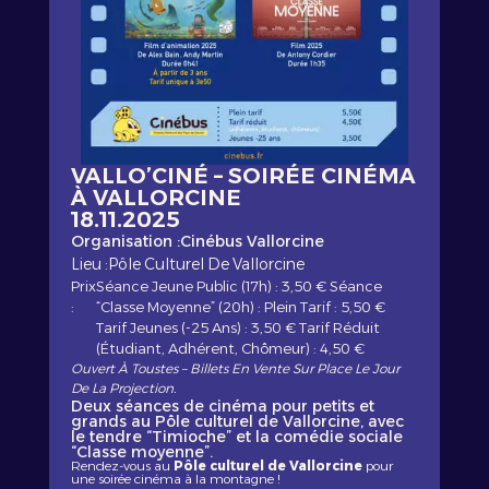
VALLO’CINÉ – SOIRÉE CINÉMA
À VALLORCINE
18.11.2025
Organisation :
Cinébus Vallorcine
Lieu :
Pôle Culturel De Vallorcine
Prix
Séance Jeune Public (17h) : 3,50 € Séance
:
“Classe Moyenne” (20h) : Plein Tarif : 5,50 €
Tarif Jeunes (-25 Ans) : 3,50 € Tarif Réduit
(étudiant, Adhérent, Chômeur) : 4,50 €
Ouvert À Toustes – Billets En Vente Sur Place Le Jour
De La Projection.
Deux séances de cinéma pour petits et
grands au Pôle culturel de Vallorcine, avec
le tendre “Timioche” et la comédie sociale
“Classe moyenne”.
Rendez-vous au
Pôle culturel de Vallorcine
pour
une soirée cinéma à la montagne !