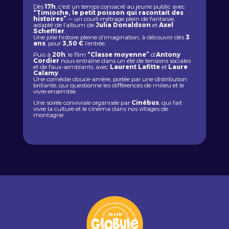
Dès
17h
, c’est un temps consacré au jeune public avec
“Timioche, le petit poisson qui racontait des
histoires”
— un court-métrage plein de fantaisie,
adapté de l’album de
Julia Donaldson
et
Axel
Scheffler
.
Une jolie histoire pleine d’imagination, à découvrir dès
3
ans
, pour
3,50 €
l’entrée.
Puis à
20h
, le film
“Classe moyenne”
d’
Antony
Cordier
nous entraîne dans un été de tensions sociales
et de faux-semblants, avec
Laurent Lafitte
et
Laure
Calamy
.
Une comédie douce-amère, portée par une distribution
brillante, qui questionne les différences de milieu et le
vivre-ensemble.
Une soirée conviviale organisée par
Cinébus
, qui fait
vivre la culture et le cinéma dans nos villages de
montagne.